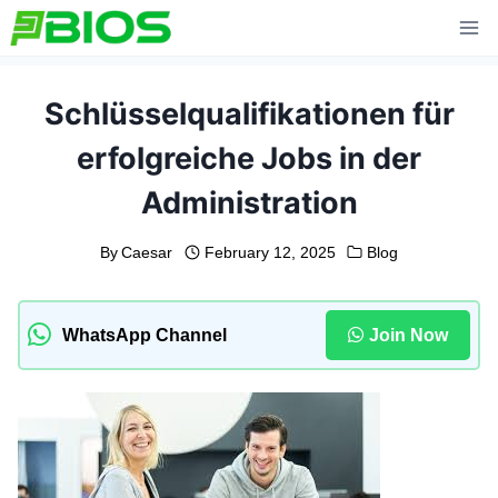
Skip
to
content
Schlüsselqualifikationen für
erfolgreiche Jobs in der
Administration
By
Caesar
February 12, 2025
Blog
WhatsApp Channel
Join Now